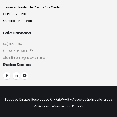
Travessa Nestor de Castro, 247 Centro
CEP 80020-120
Curitiba - PR - Brasil
Fale Conosco
(41) 3223-3411
(41) 99645-5543
atendimento@abavparana.com.br
Redes Socias
Todos os Direitos Reservados © - ABAV-PR - Associação Brasileira das
Agências de Viagem do Paraná