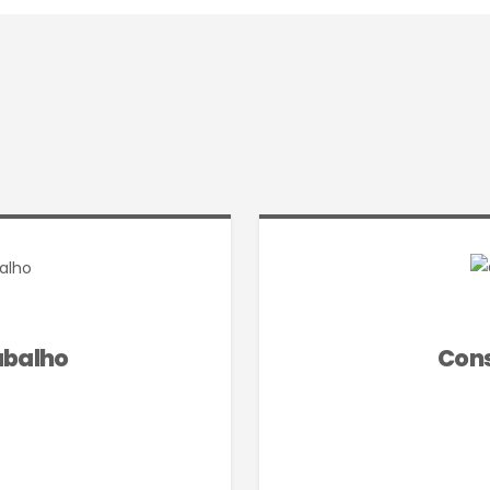
abalho
Cons